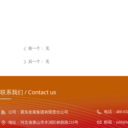
前一个：
无
ꄴ
后一个：
无
ꄲ
联系我们 / Contact us
电话：
400-65
公司：
冀东发展集团有限责任公司
邮箱：
jidd@b
地址：
河北省唐山市丰润区林荫路233号