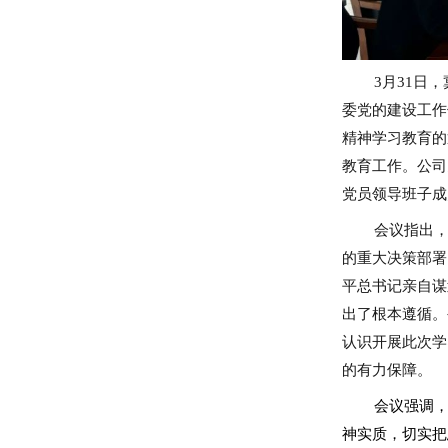
3月31日
委党的建设工作
精神学习教育的
教育工作。公司
党员领导班子成
会议指出
的重大决策部署
平总书记亲自谋
出了根本遵循。
认识开展此次学
的有力保障
。
会议强调
神实质，切实把