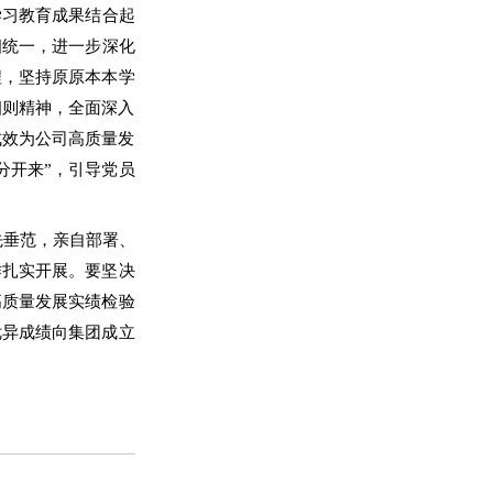
学习教育
成果结合
起
相统一
，
进一步
深化
程，坚持原原本本学
细则精神，全面深入
成效为公司高质量发
分开来”，引导党员
先垂范，亲自部署、
作扎实开展。要坚决
高质量
发展
实
绩
检验
优异成绩向集团成立