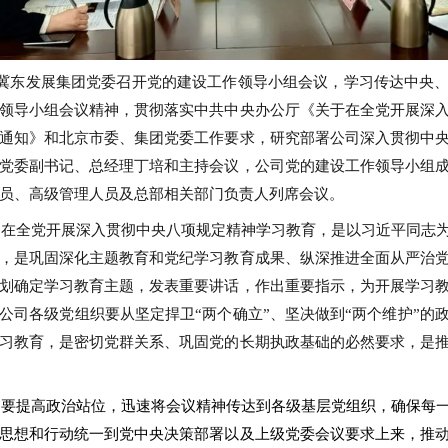
，冀东发展集团党委
召开
党的建设工作领导小组会议
，学习传达中央
领导小组会议精神，贯彻落实中共中央办公厅《关于在全党开展深
通知》和北京市委、集团党委工作要求，研究部署
公司
深入贯彻中
党委副书记、总经理丁培和主持会议，公司党的建设工作领导小组
员、高级管理人员及总部相关部门负责人列席会议。
，在全党开展深入贯彻中央八项规定精神学习教育，是以习近平同志
，是巩固深化主题教育和党纪学习教育成果、纵深推进全面从严治
划确定学习教育主题，发表重要讲话，作出重要指示，为开展学习
公司
各级
党组织
要从坚定捍卫
“两个确立”、坚决做到“两个维护”的
习教育，是密切党群关系、巩固党的长期执政基础的必然要求，是
，要提高政治站位，迅速将会议精神传达到各级基层党组织，确保每
思想和行动统一到党中央决策部署以及上级党委会议要求上来，推