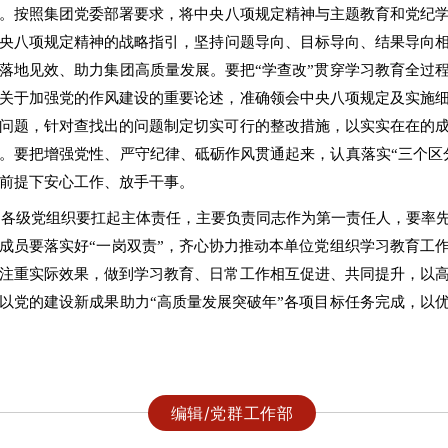
。
按照集团
党委
部署要求
，
将
中央
八项
规定
精神
与
主题
教育
和党纪
央八项规定精神的战略指引，
坚持
问题
导向
、
目标
导向、
结果
导向
落地
见效、
助力
集团
高质量
发展。
要把
“学查改”贯穿学习教育全过
关于加强党的作风建设的重要论述，准确领会中央八项规定及实施
问题，针对查找出的问题制定切实可行的整改措施，以实实在在的
。要把增强党性、严守纪律、砥砺作风贯通起来，认真落实“三个区
前提下安心工作、放手干事。
，各级党组织要扛起主体责任，主要负责同志作为第一责任人，要率
成员要落实好
“一岗双责”，齐心协力推动本单位党组织学习教育工
注重实际效果，做到学习教育、日常工作相互促进、共同提升，
以
以党的建设新
成果
助力
“高质量发展突破年”各项目标任务完成，以
编辑/党群工作部