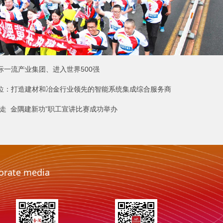
际一流产业集团、进入世界500强
位：打造建材和冶金行业领先的智能系统集成综合服务商
走 金隅建新功”职工宣讲比赛成功举办
rate media