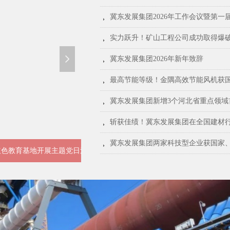
冀东发展集团2026年工作会议暨第
뀧
实力跃升！矿山工程公司成功取得爆
뀧
넲
冀东发展集团2026年新年致辞
뀧
最高节能等级！金隅高效节能风机获国
뀧
冀东发展集团新增3个河北省重点领域
뀧
斩获佳绩！冀东发展集团在全国建材
뀧
冀东发展集团两家科技型企业获国家
뀧
央八项规定精神学习教育走
冀东发展集团召开2