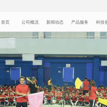
首页
公司概况
新闻动态
产品服务
科技