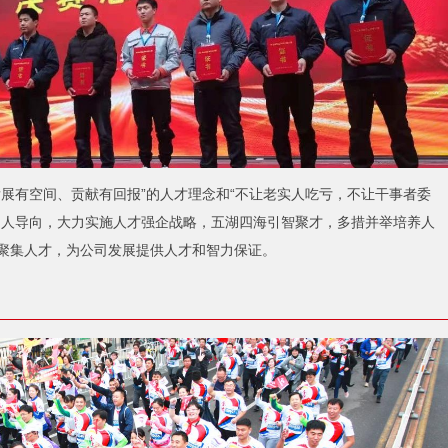
有空间、贡献有回报”的人才理念和“不让老实人吃亏，不让干事者委
用人导向，大力实施人才强企战略，五湖四海引智聚才，多措并举培养人
聚集人才，为公司发展提供人才和智力保证。