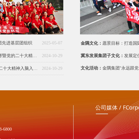
集团先进基层团组织
2025-05-07
金隅文化：
愿景目标：打造国
冀东发展集团子文化：
发展定
金隅集团“奋进新征程 金隅建新功”职工宣讲冀东发展集团片区选拔赛暨党的二十大精神宣讲会成功举办
2024-10-29
文化活动：
金隅集团“永远跟党
冀东发展集团上下迅速掀起学习贯彻党的二十大精神热潮 推动党的二十大精神入脑入心 走深走实
2024-10-29
公司媒体 / FCorpo
8-6800