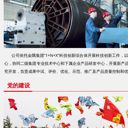
公司依托金隅集团“1+N+X”科技创新综合体开展科技创新工作，
心，协同二级集团专业技术中心和下属企业产品研发中心，开展新产
究开发，负责成果中试、评价、优化、示范、推广及产品质量控制和
党的建设