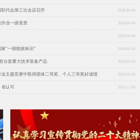
一届职代会第三次会议召开
2026-03-04
破作业一级资质
2026-03-04
2026-03-04
家“一级能效标识”
2026-03-04
首台套重大技术装备产品
2026-03-04
行业主题竞赛中取得团体二等奖、个人三等奖好成绩
2026-03-04
、省认可
2025-12-04
025年科技创新工作会议