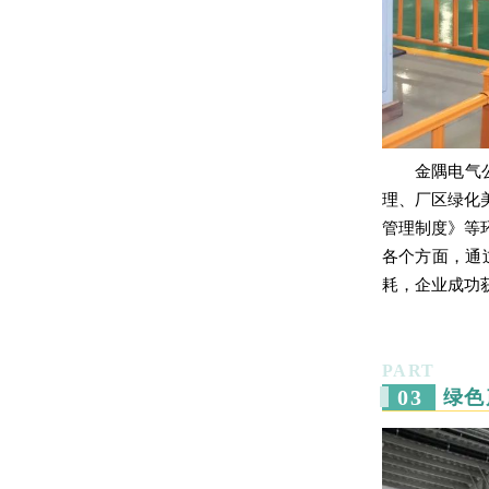
金隅电气
理、厂区绿化
管理制度》等
各个方面，通
耗，企业成功
PART
0
3
绿色