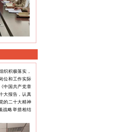
组织积极落实，
岗位和工作实际
《中国共产党章
十大报告，认真
党的二十大精神
项战略举措相结