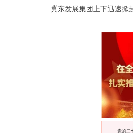
冀东发展集团上下迅速掀
党的二