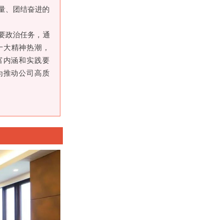
量、团结奋进的
要政治任务，通
十大精神热潮，
富内涵和实践要
为推动公司高质